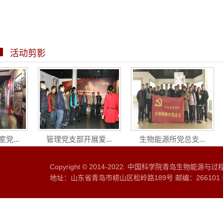
活动剪影
...
管理党支部开展爱...
生物能源所党总支...
Copyright © 2014-2022. 中国科学院青岛生物能源
地址：山东省青岛市崂山区松岭路189号 邮编：266101 电话：0532