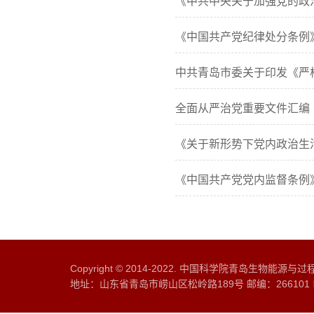
《中共中央关于加强党的政
《中国共产党纪律处分条例》
中共青岛市委关于印发《严
全面从严治党重要文件汇编
《关于新形势下党内政治生
《中国共产党党内监督条例
Copyright © 2014-2022. 中国科学院青岛生物能源
地址：山东省青岛市崂山区松岭路189号 邮编：266101 电话：0532