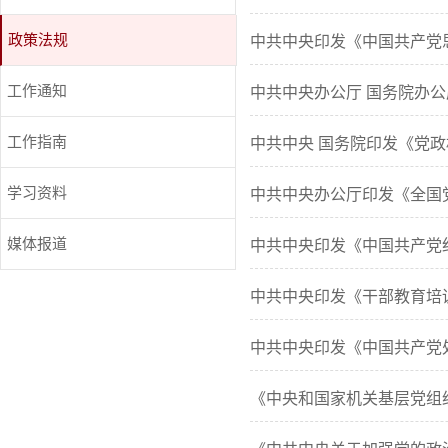
政策法规
中共中央印发《中国共产党
工作通知
中共中央办公厅 国务院办
工作指南
中共中央 国务院印发《党
学习资料
中共中央办公厅印发《全国党
媒体报道
中共中央印发《中国共产党
中共中央印发《干部教育培
中共中央印发《中国共产党
《中央和国家机关基层党组织建